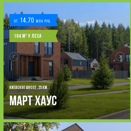
14,70
от
млн руб.
104 м² у леса
КИЕВСКОЕ ШОССЕ , 25 КМ
Март Хаус