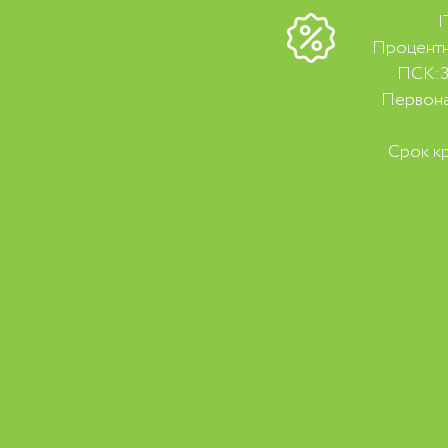
I
Процентна
ПСК:3
Первона
Срок кр