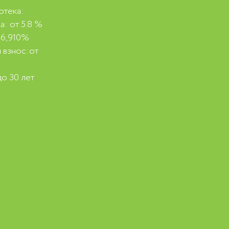
отека:
а: от 5.8 %
 6,910%
 взнос:от
%
до 30 лет