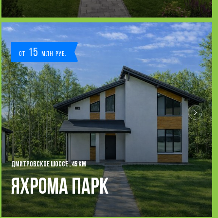
15
от
млн руб.
ДМИТРОВСКОЕ ШОССЕ , 45 КМ
Яхрома Парк