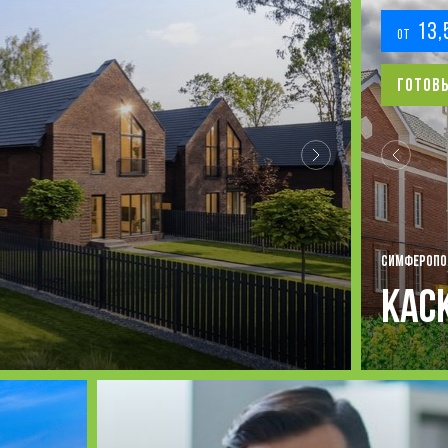
13,
от
Готов
СИМФЕРОПОЛ
Кас