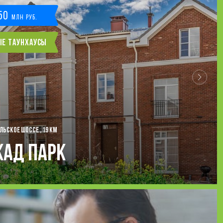
50
млн руб.
ые таунхаусы
ЬСКОЕ ШОССЕ , 19 КМ
кад Парк