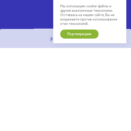
Мы используем cookie-файлы и
другие аналогичные технологии.
Оставаясь на нашем сайте, Вы не
возражаете против использования
этих технологий.
Подтверждаю
ПОСТРОИТЬ В ЯНДЕКС КАРТАХ
РАСПОЛОЖЕНИЕ
ДРУГИЕ ПРОЕКТЫ KASKAD
НЕДВИЖИМОСТЬ
25
км от МКАД
1
минута пешком от водохранилища