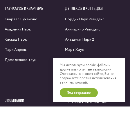
ТАУНХАУСЫ И КВАРТИРЫ
ДУПЛЕКСЫ И КОТТЕДЖИ
Квартал Суханово
Нордик Парк Резиденс
Академия Парк
Акиньшино Резиденс
Каскад Парк
Академия Парк 2
Парк Апрель
Март Хаус
Домодедово таун
Яхрома парк
Мы используем cookie-файлы и
другие аналогичные технологии.
Спас-Каменка
Оставаясь на нашем сайте, Вы не
возражаете против использования
Федоскино Парк
этих технологий.
Подтверждаю
О КОМПАНИИ
+7 (495) 222-58-58
Сайт компании
Девелоперский консалтинг